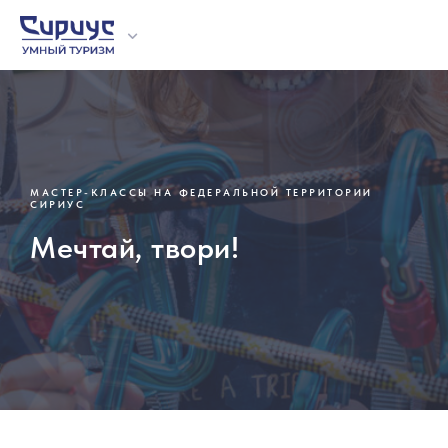
МАСТЕР-КЛАССЫ НА ФЕДЕРАЛЬНОЙ ТЕРРИТОРИИ
О проекте
Отзывы
Образовател
Экскурсии
Мастер-клас
СИРИУС
Организова
Мечтай, твори!