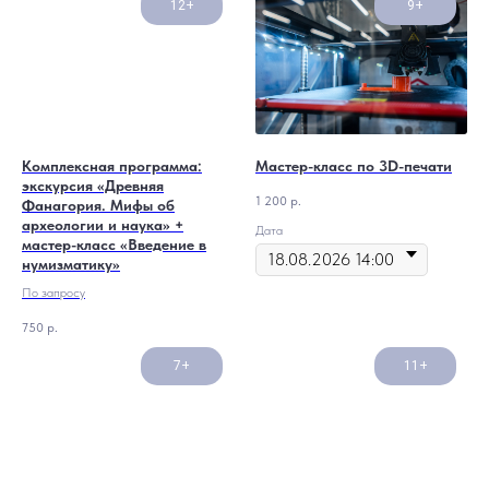
12+
9+
Комплексная программа:
Мастер-класс по 3D-печати
экскурсия «Древняя
1 200
р.
Фанагория. Мифы об
археологии и наука» +
Дата
мастер-класс «Введение в
нумизматику»
По запросу
750
р.
7+
11+