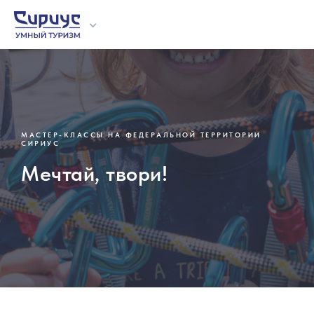
МАСТЕР-КЛАССЫ НА ФЕДЕРАЛЬНОЙ ТЕРРИТОРИИ
О проекте
Отзывы
Образовател
Экскурсии
Мастер-клас
СИРИУС
Организова
Мечтай, твори!