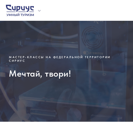
МАСТЕР-КЛАССЫ НА ФЕДЕРАЛЬНОЙ ТЕРРИТОРИИ
О проекте
Отзывы
Образовател
Экскурсии
Мастер-клас
СИРИУС
Организова
Мечтай, твори!