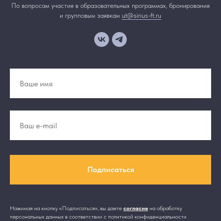
По вопросам участия в образовательных программах, бронирования
и групповым заявкам
ut@sirius-ft.ru
Подписаться
Нажимая на кнопку «Подписаться», вы даете
согласие
на обработку
персональных данных в соответствии с политикой конфиденциальности