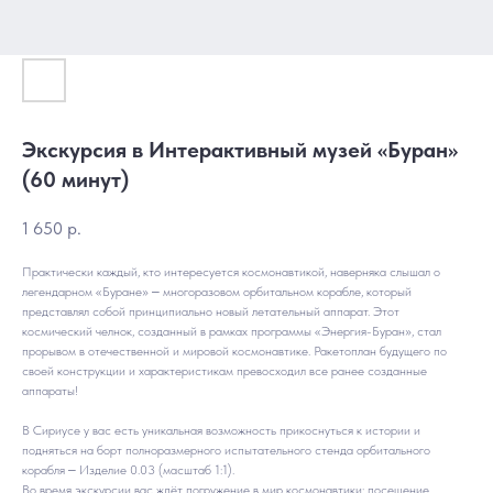
Экскурсия в Интерактивный музей «Буран»
(60 минут)
1 650
р.
Практически каждый, кто интересуется космонавтикой, наверняка слышал о
легендарном «Буране» ‒ многоразовом орбитальном корабле, который
представлял собой принципиально новый летательный аппарат. Этот
космический челнок, созданный в рамках программы «Энергия-Буран», стал
прорывом в отечественной и мировой космонавтике. Ракетоплан будущего по
своей конструкции и характеристикам превосходил все ранее созданные
аппараты!
В Сириусе у вас есть уникальная возможность прикоснуться к истории и
подняться на борт полноразмерного испытательного стенда орбитального
корабля ‒ Изделие 0.03 (масштаб 1:1).
Во время экскурсии вас ждёт погружение в мир космонавтики: посещение