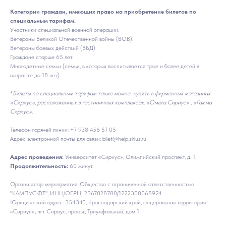
Категории граждан, имеющих право на приобретение билетов по
специальным тарифам:
Участники специальной военной операции.
Ветераны Великой Отечественной войны (ВОВ).
Ветераны боевых действий (ВБД).
Граждане старше 65 лет.
Многодетные семьи (семьи, в которых воспитывается трое и более детей в
возрасте до 18 лет).
*
Билеты по специальным тарифам также можно купить в фирменных магазинах
«Сириус», расположенных в гостиничных комплексах: «Омега Сириус» , «Гамма
Сириус».
Телефон горячей линии: +7 938 456 51 05
Адрес электронной почты для связи: bilet@help.sirius.ru
Адрес проведения:
Университет «Сириус», Олимпийский проспект, д. 1.
Продолжительность:
60 минут.
Организатор мероприятия: Общество с ограниченной ответственностью
"КАМПУС.ФТ", ИНН/ОГРН: 2367028780/1222300068924
Юридический адрес: 354340, Краснодарский край, федеральная территория
«Сириус», пгт. Сириус, проезд Триумфальный, дом 1