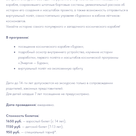
корабля, сохранившего штатные бортовые системы, увлекательный рассказ об
истории его создания и масштабах проекта, а также возможность отправиться в
виртуальный полёт, самостоятельно управляя «Бураном» в кабине лётчиков-
космонавтов.
Узнайте историю самого популярного и загадочного космического корабля!
В программе:
посещение космического корабля «Буран»;
подробный осмотр внутреннего устройства, изучение истории
разработки, первого полёта и масштабов космической программы
«Энергия — Буран»;
виртуальный полёт на околоземную орбиту.
Дети до 14-ти лет допускаются на экскурсию только в сопровождении
родителей, законных представителей.
Для детей младше 7 лет посещение не предусмотрено.
Дата проведения:
ежедневно.
Стоимость билетов:
1650 руб.
— взрослый билет (с 14 лет);
1150 руб
. — детский билет (7-13 лет);
950 руб.
— специальный тариф*.